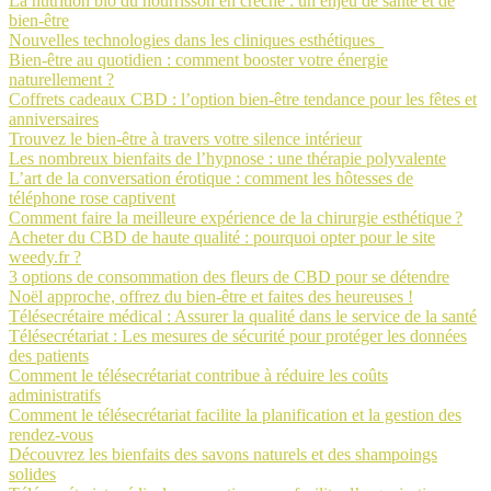
La nutrition bio du nourrisson en crèche : un enjeu de santé et de
bien-être
Nouvelles technologies dans les cliniques esthétiques
Bien-être au quotidien : comment booster votre énergie
naturellement ?
Coffrets cadeaux CBD : l’option bien-être tendance pour les fêtes et
anniversaires
Trouvez le bien-être à travers votre silence intérieur
Les nombreux bienfaits de l’hypnose : une thérapie polyvalente
L’art de la conversation érotique : comment les hôtesses de
téléphone rose captivent
Comment faire la meilleure expérience de la chirurgie esthétique ?
Acheter du CBD de haute qualité : pourquoi opter pour le site
weedy.fr ?
3 options de consommation des fleurs de CBD pour se détendre
Noël approche, offrez du bien-être et faites des heureuses !
Télésecrétaire médical : Assurer la qualité dans le service de la santé
Télésecrétariat : Les mesures de sécurité pour protéger les données
des patients
Comment le télésecrétariat contribue à réduire les coûts
administratifs
Comment le télésecrétariat facilite la planification et la gestion des
rendez-vous
Découvrez les bienfaits des savons naturels et des shampoings
solides