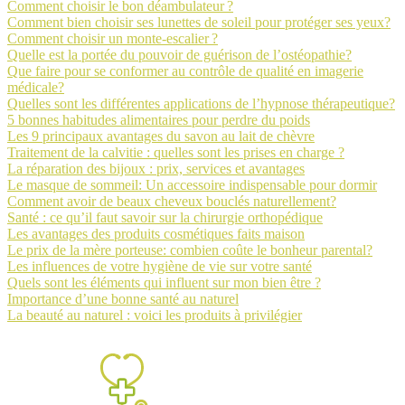
Comment choisir le bon déambulateur ?
Comment bien choisir ses lunettes de soleil pour protéger ses yeux?
Comment choisir un monte-escalier ?
Quelle est la portée du pouvoir de guérison de l’ostéopathie?
Que faire pour se conformer au contrôle de qualité en imagerie
médicale?
Quelles sont les différentes applications de l’hypnose thérapeutique?
5 bonnes habitudes alimentaires pour perdre du poids
Les 9 principaux avantages du savon au lait de chèvre
Traitement de la calvitie : quelles sont les prises en charge ?
La réparation des bijoux : prix, services et avantages
Le masque de sommeil: Un accessoire indispensable pour dormir
Comment avoir de beaux cheveux bouclés naturellement?
Santé : ce qu’il faut savoir sur la chirurgie orthopédique
Les avantages des produits cosmétiques faits maison
Le prix de la mère porteuse: combien coûte le bonheur parental?
Les influences de votre hygiène de vie sur votre santé
Quels sont les éléments qui influent sur mon bien être ?
Importance d’une bonne santé au naturel
La beauté au naturel : voici les produits à privilégier