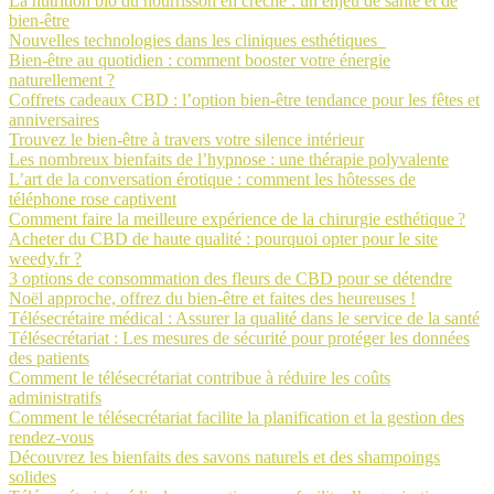
La nutrition bio du nourrisson en crèche : un enjeu de santé et de
bien-être
Nouvelles technologies dans les cliniques esthétiques
Bien-être au quotidien : comment booster votre énergie
naturellement ?
Coffrets cadeaux CBD : l’option bien-être tendance pour les fêtes et
anniversaires
Trouvez le bien-être à travers votre silence intérieur
Les nombreux bienfaits de l’hypnose : une thérapie polyvalente
L’art de la conversation érotique : comment les hôtesses de
téléphone rose captivent
Comment faire la meilleure expérience de la chirurgie esthétique ?
Acheter du CBD de haute qualité : pourquoi opter pour le site
weedy.fr ?
3 options de consommation des fleurs de CBD pour se détendre
Noël approche, offrez du bien-être et faites des heureuses !
Télésecrétaire médical : Assurer la qualité dans le service de la santé
Télésecrétariat : Les mesures de sécurité pour protéger les données
des patients
Comment le télésecrétariat contribue à réduire les coûts
administratifs
Comment le télésecrétariat facilite la planification et la gestion des
rendez-vous
Découvrez les bienfaits des savons naturels et des shampoings
solides