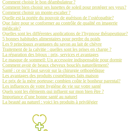
Comment choisir le bon déambulateur ?
Comment bien choisir ses lunettes de soleil pour protéger ses yeux?
Comment choisir un monte-escalier ?
Quelle est la portée du pouvoir de guérison de l’ostéopathie?
Que faire pour se conformer au contrôle de qualité en imagerie
médicale?
Quelles sont les différentes applications de l’hypnose thérapeutique?
5 bonnes habitudes alimentaires pour perdre du poids
Les 9 principaux avantages du savon au lait de chèvre
Traitement de la calvitie : quelles sont les prises en charge ?
La réparation des bijoux : prix, services et avantages
Le masque de sommeil: Un accessoire indispensable pour dormir
Comment avoir de beaux cheveux bouclés naturellement?
Santé : ce qu’il faut savoir sur la chirurgie orthopédique
Les avantages des produits cosmétiques faits maison
Le prix de la mère porteuse: combien coûte le bonheur parental?
Les influences de votre hygiène de vie sur votre santé
Quels sont les éléments qui influent sur mon bien être ?
Importance d’une bonne santé au naturel
La beauté au naturel : voici les produits à privilégier